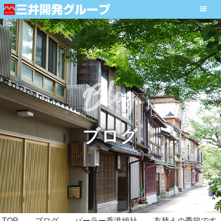
ブログ
TOP
ブログ
パーラー香港総社
衣替えの季節です