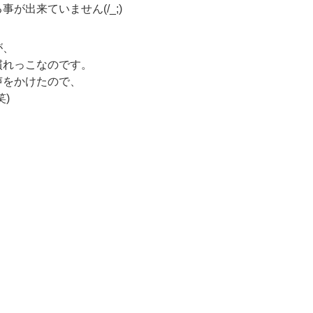
が出来ていません(/_;)
が、
慣れっこなのです。
声をかけたので、
)