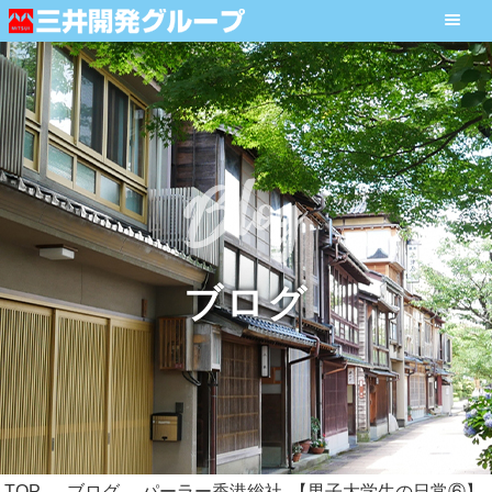
ブログ
TOP
ブログ
パーラー香港総社
【男子大学生の日常⑥】