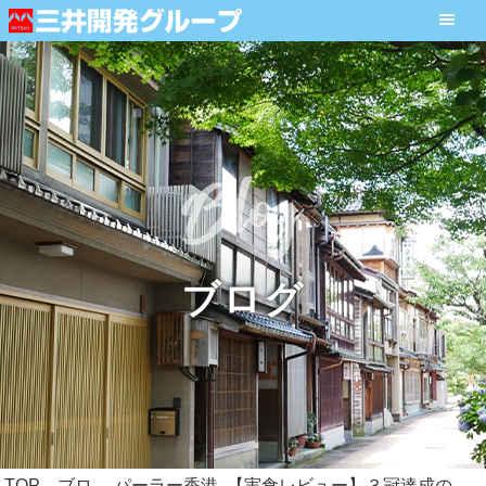
ブログ
TOP
ブロ
パーラー香港
【実食レビュー】３冠達成の